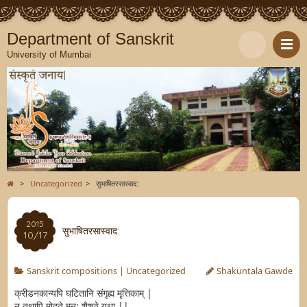
Department of Sanskrit
University of Mumbai
>
Uncategorized
>
सुभाषितरसास्वाद:
2015
सुभाषितरसास्वाद:
10/17
Sanskrit compositions
|
Uncategorized
Shakuntala Gawde
क्रीडनकान्यपि घटितानि संगृह्य मृत्तिकाम् |
न तथापि मोदते मन: शैशवे यथा ||