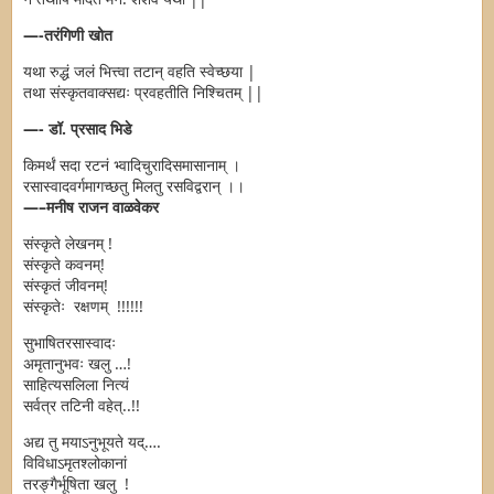
—-तरंगिणी खोत
यथा रुद्धं जलं भित्त्वा तटान् वहति स्वेच्छया |
तथा संस्कृतवाक्सद्यः प्रवहतीति निश्चितम् ||
—- डॉ. प्रसाद भिडे
किमर्थं
सदा
रटनं
भ्वादिचुरादिसमासानाम्
।
रसास्वादवर्गमागच्छतु
मिलतु
रसविद्वरान्
।।
—–मनीष राजन वाळवेकर
संस्कृते लेखनम् !
संस्कृते कवनम्!
संस्कृतं जीवनम्!
संस्कृतेः रक्षणम् !!!!!!
सुभाषितरसास्वादः
अमृतानुभवः खलु …!
साहित्यसलिला नित्यं
सर्वत्र तटिनी वहेत्..!!
अद्य तु मयाऽनुभूयते यद्….
विविधाऽमृतश्लोकानां
तरङ्गैर्भूषिता खलु !