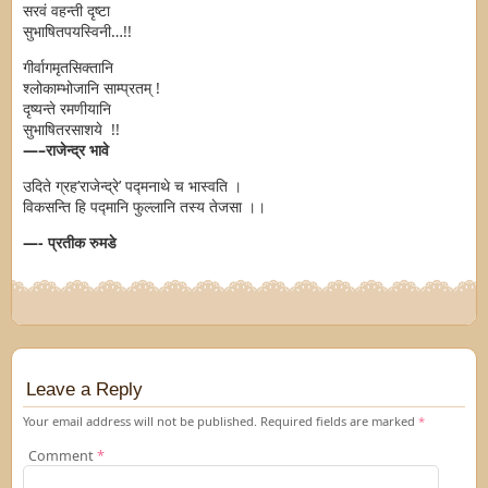
सरवं वहन्ती दृष्टा
सुभाषितपयस्विनी…!!
गीर्वागमृतसिक्तानि
श्लोकाम्भोजानि साम्प्रतम् !
दृष्यन्ते रमणीयानि
सुभाषितरसाशये !!
—–राजेन्द्र
भावे
उदिते ग्रह’राजेन्द्रे’ पद्मनाथे च भास्वति ।
विकसन्ति हि पद्मानि फुल्लानि तस्य तेजसा ।।
—-
प्रतीक
रुमडे
Leave a Reply
Your email address will not be published.
Required fields are marked
*
Comment
*