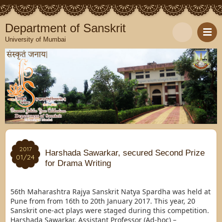
Department of Sanskrit
University of Mumbai
2017
2017
Harshada Sawarkar, secured Second Prize
01/24
01/24
for Drama Writing
56th Maharashtra Rajya Sanskrit Natya Spardha was held at
Pune from from 16th to 20th January 2017. This year, 20
Sanskrit one-act plays were staged during this competition.
Harshada Sawarkar, Assistant Professor (Ad-hoc) –