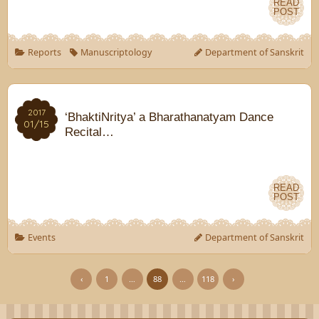
READ
READ
POST
POST
Reports
Manuscriptology
Department of Sanskrit
2017
2017
‘BhaktiNritya’ a Bharathanatyam Dance
01/15
01/15
Recital…
READ
READ
POST
POST
Events
Department of Sanskrit
‹
1
…
88
…
118
›