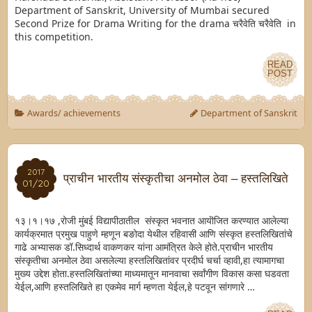
Department of Sanskrit, University of Mumbai secured
Second Prize for Drama Writing for the drama चरैवेति चरैवेति in
this competition.
READ
READ
POST
POST
Awards/ achievements
Department of Sanskrit
2017
2017
प्राचीन भारतीय संस्कृतीचा अनमोल ठेवा – हस्तलिखिते
01/20
01/20
१३।१।१७ ,रोजी मुंबई विद्यापीठातील संस्कृत भवनात आयॊजित करण्यात आलेल्या
कार्यक्रमात प्रमुख पाहुणे म्हणून बङोदा येथील रहिवासी आणि संस्कृत हस्तलिखितांचे
गाढे अभ्यासक डॉ.सिध्दार्थ वाकणकर यांना आमंत्रित केले होते.प्राचीन भारतीय
संस्कृतीचा अनमोल ठेवा असलेल्या हस्तलिखितांवर प्रदीर्घ चर्चा व्हावी,हा त्यामागचा
मुख्य उद्देश होता.हस्तलिखितांच्या माध्यमातून मानवाचा सर्वांगीण विकास कसा घडवता
येईल,आणि हस्तलिखिते हा एकमेव मार्ग म्हणता येईल,हे पटवून सांगणारे …